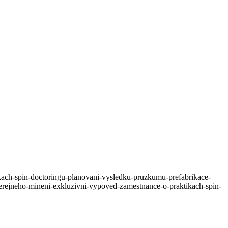
ikach-spin-doctoringu-planovani-vysledku-pruzkumu-prefabrikace-
verejneho-mineni-exkluzivni-vypoved-zamestnance-o-praktikach-spin-