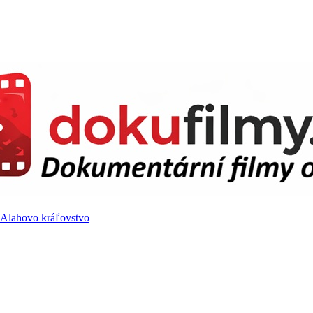
5 Alahovo kráľovstvo