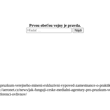
Prvou obeťou vojny je pravda.
Hľadať:
pro-pruzkum-verejneho-mineni-exkluzivni-vypoved-zamestnance-o-prakt
p://aeronet.cz/news/jak-funguji-ceske-medialni-agentury-pro-pruzkum-
ferenci-ovlivnov/