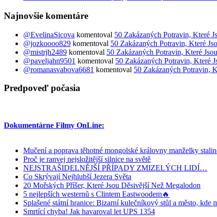
Najnovšie komentáre
@EvelinaSicova
komentoval
50 Zakázaných Potravin, Které J
@jozkoooo829
komentoval
50 Zakázaných Potravin, Které Js
@mistrjh2489
komentoval
50 Zakázaných Potravin, Které Jsou
@paveljahn9501
komentoval
50 Zakázaných Potravin, Které J
@romanasvabova6681
komentoval
50 Zakázaných Potravin, K
Predpoveď počasia
Dokumentárne Filmy OnLine:
Mučení a poprava těhotné mongolské královny manželky stali
Proč je ranvej nejsložitější silnice na světě
NEJSTRAŠIDELNĚJŠÍ PŘÍPADY ZMIZELÝCH LIDÍ…
Co Skrývají Nejhlubší Jezera Světa
20 Mořských Příšer, Které Jsou Děsivější Než Megalodon
5 nejlepších westernů s Clintem Eastwoodem🔥
Splašené státní hranice: Bizarní kulečníkový stůl a město, kde m
Smrtící chyba! Jak havaroval let UPS 1354