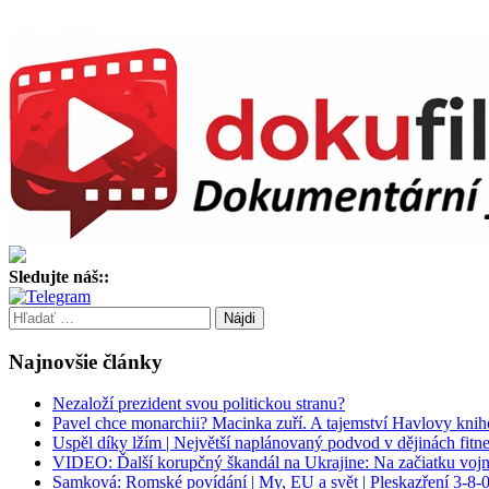
Sledujte náš::
Hľadať:
Najnovšie články
Nezaloží prezident svou politickou stranu?
Pavel chce monarchii? Macinka zuří. A tajemství Havlovy kni
Uspěl díky lžím | Největší naplánovaný podvod v dějinách fitne
VIDEO: Ďalší korupčný škandál na Ukrajine: Na začiatku vojn
Samková: Romské povídání | My, EU a svět | Pleskazření 3-8-