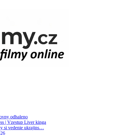
hovny odhaleno
ss | Vzestup Liver kinga
y si vedenie ukrajins…
026