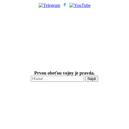
Prvou obeťou vojny je pravda.
Hľadať: