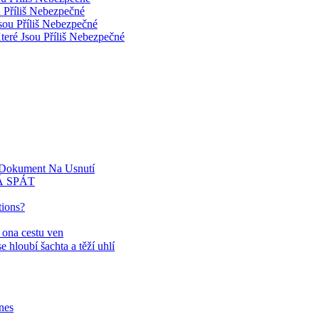
 Příliš Nebezpečné
sou Příliš Nebezpečné
teré Jsou Příliš Nebezpečné
| Dokument Na Usnutí
Á SPÁT
tions?
a ona cestu ven
e hloubí šachta a těží uhlí
nes