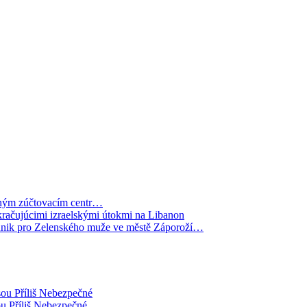
odným zúčtovacím centr…
pokračujúcimi izraelskými útokmi na Libanon
nik pro Zelenského muže ve městě Záporoží…
sou Příliš Nebezpečné
ou Příliš Nebezpečné