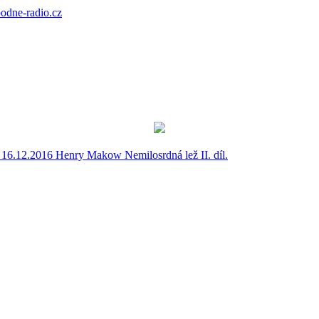
bodne-radio.cz
 16.12.2016 Henry Makow Nemilosrdná lež II. díl.