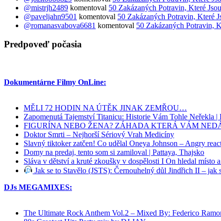
@mistrjh2489
komentoval
50 Zakázaných Potravin, Které Jsou
@paveljahn9501
komentoval
50 Zakázaných Potravin, Které J
@romanasvabova6681
komentoval
50 Zakázaných Potravin, K
Predpoveď počasia
Dokumentárne Filmy OnLine:
MĚLI 72 HODIN NA ÚTĚK JINAK ZEMŘOU…
Zapomenutá Tajemství Titanicu: Historie Vám Tohle Neřekla 
FIGURÍNA NEBO ŽENA? ZÁHADA KTERÁ VÁM NED
Doktor Smrti – Nejhorší Sériový Vrah Medicíny
Slavný tiktoker zatčen! Co udělal Oneya Johnson – Angry reac
Domy na predaj, tento som si zamiloval | Pattaya, Thajsko
Sláva v dětství a kruté zkoušky v dospělosti I On hledal místo 
Jak se to Stavělo (JSTS): Černouhelný důl Jindřich II – jak s
DJs MEGAMIXES:
The Ultimate Rock Anthem Vol.2 – Mixed By: Federico Ramo