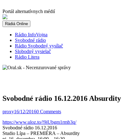
Skip
to
Portál alternatívnych médií
content
Rádiá Online
Rádio InfoVojna
Svobodné rádio
Rádio Svobodný vysílač
Slobodný vysielač
Rádio Litera
Svobodné rádio 16.12.2016 Absurdity
proxy
16/12/2016
0 Comments
https://www.uloz.to/!9iUbgm1rmb3q/
Svobodné rádio 16.12.2016
Studio Lípa – PREMIÉRA – Absurdity
pi, 16. decembra, 16:00 – 16:30