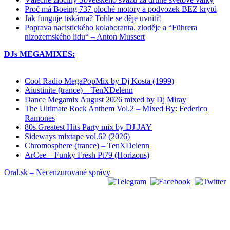
Proč má Boeing 737 ploché motory a podvozek BEZ krytů
Jak funguje tiskárna? Tohle se děje uvnitř!
Poprava nacistického kolaboranta, zloděje a “Führera
nizozemského lidu“ – Anton Mussert
DJs MEGAMIXES:
Cool Radio MegaPopMix by Dj Kosta (1999)
Aiustinite (trance) – TenXDelenn
Dance Megamix August 2026 mixed by Dj Miray
The Ultimate Rock Anthem Vol.2 – Mixed By: Federico
Ramones
80s Greatest Hits Party mix by DJ JAY
Sideways mixtape vol.62 (2026)
Chromosphere (trance) – TenXDelenn
ArCee – Funky Fresh Pt79 (Horizons)
Oral.sk – Necenzurované správy