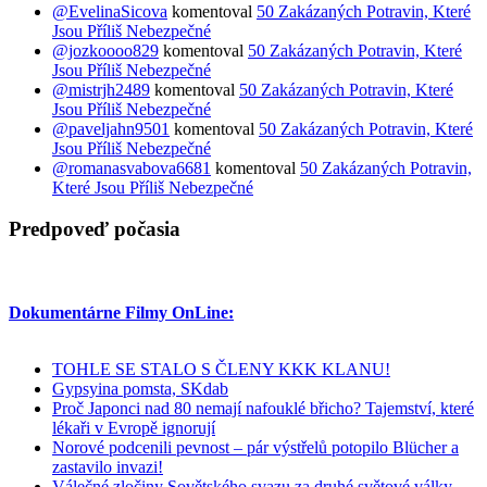
@EvelinaSicova
komentoval
50 Zakázaných Potravin, Které
Jsou Příliš Nebezpečné
@jozkoooo829
komentoval
50 Zakázaných Potravin, Které
Jsou Příliš Nebezpečné
@mistrjh2489
komentoval
50 Zakázaných Potravin, Které
Jsou Příliš Nebezpečné
@paveljahn9501
komentoval
50 Zakázaných Potravin, Které
Jsou Příliš Nebezpečné
@romanasvabova6681
komentoval
50 Zakázaných Potravin,
Které Jsou Příliš Nebezpečné
Predpoveď počasia
Dokumentárne Filmy OnLine:
TOHLE SE STALO S ČLENY KKK KLANU!
Gypsyina pomsta, SKdab
Proč Japonci nad 80 nemají nafouklé břicho? Tajemství, které
lékaři v Evropě ignorují
Norové podcenili pevnost – pár výstřelů potopilo Blücher a
zastavilo invazi!
Válečné zločiny Sovětského svazu za druhé světové války