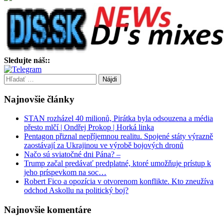
Sledujte náš::
Hľadať:
Najnovšie články
STAN rozházel 40 milionů, Pirátka byla odsouzena a média
přesto mlčí | Ondřej Prokop | Horká linka
Pentagon přiznal nepříjemnou realitu. Spojené státy výrazně
zaostávají za Ukrajinou ve výrobě bojových dronů
Načo sú sviatočné dni Pána? –
Trump začal predávať predplatné, ktoré umožňuje prístup k
jeho príspevkom na soc…
Robert Fico a opozícia v otvorenom konflikte. Kto zneužíva
odchod Askollu na politický boj?
Najnovšie komentáre