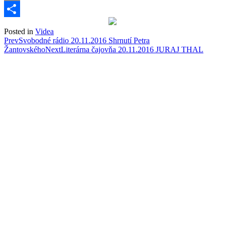
Email
Share
Posted in
Videa
Post
Prev
Svobodné rádio 20.11.2016 Shrnutí Petra
Žantovského
Next
Literárna čajovňa 20.11.2016 JURAJ THAL
navigation