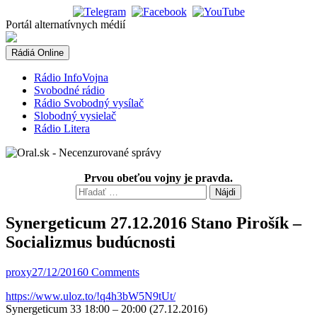
Skip
to
Portál alternatívnych médií
content
Rádiá Online
Rádio InfoVojna
Svobodné rádio
Rádio Svobodný vysílač
Slobodný vysielač
Rádio Litera
Prvou obeťou vojny je pravda.
Hľadať:
Synergeticum 27.12.2016 Stano Pirošík –
Socializmus budúcnosti
proxy
27/12/2016
0 Comments
https://www.uloz.to/!q4h3bW5N9tUt/
Synergeticum 33 18:00 – 20:00 (27.12.2016)