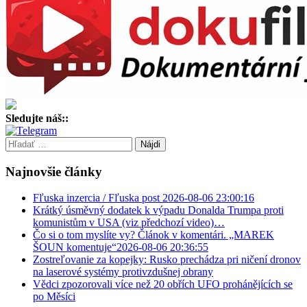
Sledujte náš::
Hľadať:
Najnovšie články
Fľuska inzercia / Fľuska post 2026-08-06 23:00:16
Krátký úsměvný dodatek k výpadu Donalda Trumpa proti
komunistům v USA (viz předchozí video)…
Čo si o tom myslíte vy? Článok v komentári. „MAREK
ŠOUN komentuje“2026-08-06 20:36:55
Zostreľovanie za kopejky: Rusko prechádza pri ničení dronov
na laserové systémy protivzdušnej obrany
Vědci zpozorovali více než 20 obřích UFO prohánějících se
po Měsíci