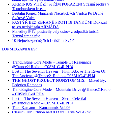
ARMINIUS VÍTĚZÍ! ⚔️ ŘÍM PORAŽEN! Strašná prohra v
Teutoburském lese…
Brutální Konec Manželek Nacistických Vůdců Po Druhé
Světové Válce
PASTÝŘ BEZ ZBRANĚ PROTI 18 TANKŮM! Dokázal
to, co nedokázala ARMÁDA
Maledivy 🇲🇻 postavily celý ostrov z odpadků turistů.
Temná strana ráje
10 Nejnebezpečnějších Letišť na Světě
DJs MEGAMIXES:
TrancEngine Core Mode – Temple Of Resonance
@Trance21Radio – C0SM1C-4LPH4
Lost In The Seventh Heaven – Flight Above The River Of
The Ancients @Trance21Radio – C0SM1C-4LPH4
𝐓H𝐄 𝐆H𝐎S𝐓 𝐏R𝐎J𝐄C𝐓 𝐍O𝐍S𝐓O𝐏 𝐌I𝐗 – Mixed By:
Federico Ramones
TrancEngine Core Mode – Mountain Drive @Trance21Radio
– C0SM1C-4LPH4
Lost In The Seventh Heaven – Sierra Celestial
@Trance21Radio – C0SM1C-4LPH4
Theo Kamann – Kamannmix Vol.96
Classic Club Edition part 9 (Xtra Large Vol.4) by