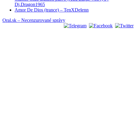
Dj.Dragon1965
Amor De Dios (trance) – TenXDelenn
Oral.sk – Necenzurované správy