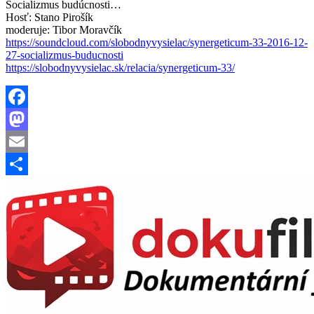
Socializmus budúcnosti…
Hosť: Stano Pirošík
moderuje: Tibor Moravčík
https://soundcloud.com/slobodnyvysielac/synergeticum-33-2016-12-
27-socializmus-buducnosti
https://slobodnyvysielac.sk/relacia/synergeticum-33/
Facebook
Mastodon
Email
Share