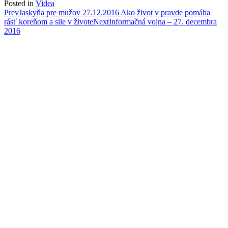
Posted in
Videa
Post
Prev
Jaskyňa pre mužov 27.12.2016 Ako život v pravde pomáha
rásť koreňom a sile v živote
Next
Informačná vojna – 27. decembra
navigation
2016