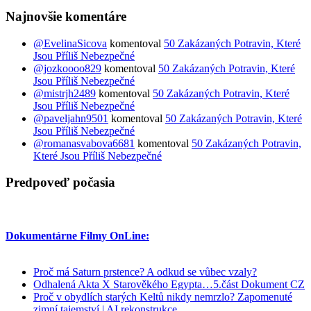
Najnovšie komentáre
@EvelinaSicova
komentoval
50 Zakázaných Potravin, Které
Jsou Příliš Nebezpečné
@jozkoooo829
komentoval
50 Zakázaných Potravin, Které
Jsou Příliš Nebezpečné
@mistrjh2489
komentoval
50 Zakázaných Potravin, Které
Jsou Příliš Nebezpečné
@paveljahn9501
komentoval
50 Zakázaných Potravin, Které
Jsou Příliš Nebezpečné
@romanasvabova6681
komentoval
50 Zakázaných Potravin,
Které Jsou Příliš Nebezpečné
Predpoveď počasia
Dokumentárne Filmy OnLine:
Proč má Saturn prstence? A odkud se vůbec vzaly?
Odhalená Akta X Starověkého Egypta…5.část Dokument CZ
Proč v obydlích starých Keltů nikdy nemrzlo? Zapomenuté
zimní tajemství | AI rekonstrukce