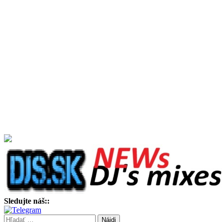
Sledujte náš::
Hľadať: