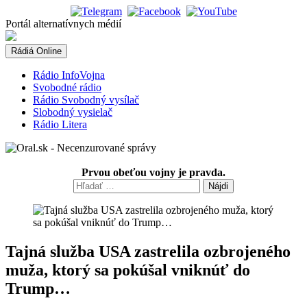
Skip
to
Portál alternatívnych médií
content
Rádiá Online
Rádio InfoVojna
Svobodné rádio
Rádio Svobodný vysílač
Slobodný vysielač
Rádio Litera
Prvou obeťou vojny je pravda.
Hľadať:
Tajná služba USA zastrelila ozbrojeného
muža, ktorý sa pokúšal vniknúť do
Trump…