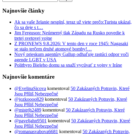
Najnovšie články
Ak sa vaše želanie nesplní, teraz už viete prečo:Turista ukázal,
čo sa deje s t…
Jim Ferguson: Neúmerný tlak Západu na Rusko povedie k
tretej svetovej vojne
Z PRONEWS 9.8.2026: V tento den v roce 1945: Nagasaki
se stalo terčem druhé atomové bomby!…
Nový prieskum agentúry Gallup odhaľuje rastúci odpor voči
agende LGBT v USA
Politbyro Bieleho domu sa snaží vycúvať z vojny v Iráne
Najnovšie komentáre
@EvelinaSicova
komentoval
50 Zakázaných Potravin, Které
Jsou Příliš Nebezpečné
@jozkoooo829
komentoval
50 Zakázaných Potravin, Které
Jsou Příliš Nebezpečné
@mistrjh2489
komentoval
50 Zakázaných Potravin, Které
Jsou Příliš Nebezpečné
@paveljahn9501
komentoval
50 Zakázaných Potravin, Které
Jsou Příliš Nebezpečné
@romanasvabova6681
komentoval
50 Zakázaných Potravin,