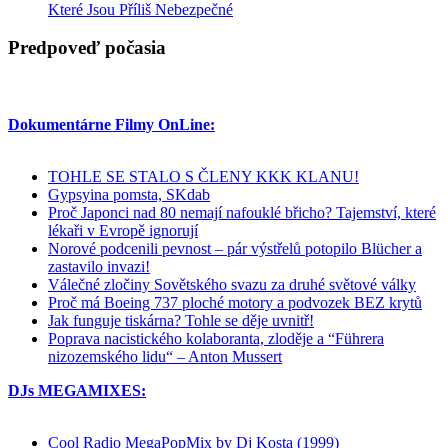
Které Jsou Příliš Nebezpečné
Predpoveď počasia
Dokumentárne Filmy OnLine:
TOHLE SE STALO S ČLENY KKK KLANU!
Gypsyina pomsta, SKdab
Proč Japonci nad 80 nemají nafouklé břicho? Tajemství, které
lékaři v Evropě ignorují
Norové podcenili pevnost – pár výstřelů potopilo Blücher a
zastavilo invazi!
Válečné zločiny Sovětského svazu za druhé světové války
Proč má Boeing 737 ploché motory a podvozek BEZ krytů
Jak funguje tiskárna? Tohle se děje uvnitř!
Poprava nacistického kolaboranta, zloděje a “Führera
nizozemského lidu“ – Anton Mussert
DJs MEGAMIXES:
Cool Radio MegaPopMix by Dj Kosta (1999)