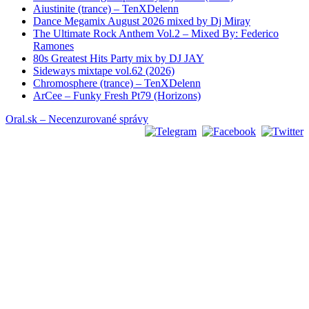
Aiustinite (trance) – TenXDelenn
Dance Megamix August 2026 mixed by Dj Miray
The Ultimate Rock Anthem Vol.2 – Mixed By: Federico
Ramones
80s Greatest Hits Party mix by DJ JAY
Sideways mixtape vol.62 (2026)
Chromosphere (trance) – TenXDelenn
ArCee – Funky Fresh Pt79 (Horizons)
Oral.sk – Necenzurované správy