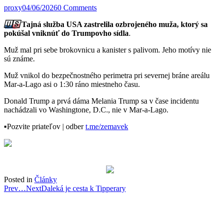
proxy
04/06/2026
0 Comments
🇺🇸
Tajná služba USA zastrelila ozbrojeného muža, ktorý sa
pokúšal vniknúť do Trumpovho sídla
.
Muž mal pri sebe brokovnicu a kanister s palivom. Jeho motívy nie
sú známe.
Muž vnikol do bezpečnostného perimetra pri severnej bráne areálu
Mar-a-Lago asi o 1:30 ráno miestneho času.
Donald Trump a prvá dáma Melania Trump sa v čase incidentu
nachádzali vo Washingtone, D.C., nie v Mar-a-Lago.
▪️
Pozvite priateľov | odber
t.me/zemavek
Posted in
Články
Post
Prev
…
Next
Daleká je cesta k Tipperary
navigation