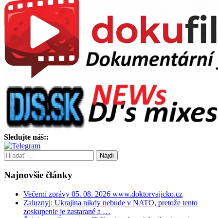
Sledujte náš::
Hľadať:
Najnovšie články
Večerní zprávy 05. 08. 2026 www.doktorvajicko.cz
Zaluznyj: Ukrajina nikdy nebude v NATO, pretože tento
zoskupenie je zastarané a …