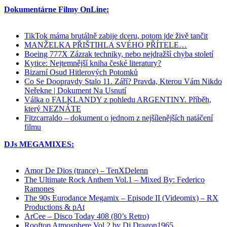
Dokumentárne Filmy OnLine:
TikTok máma brutálně zabije dceru, potom jde živě tančit
MANŽELKA PŘIŠTIHLA SVÉHO PŘÍTELE…
Boeing 777X Zázrak techniky, nebo nejdražší chyba století
Kytice: Nejtemnější kniha české literatury?
Bizarní Osud Hitlerových Potomků
Co Se Doopravdy Stalo 11. Září? Pravda, Kterou Vám Nikdo
Neřekne | Dokument Na Usnutí
Válka o FALKLANDY z pohledu ARGENTINY. Příběh,
který NEZNÁTE
Fitzcarraldo – dokument o jednom z nejšílenějších natáčení
filmu
DJs MEGAMIXES:
Amor De Dios (trance) – TenXDelenn
The Ultimate Rock Anthem Vol.1 – Mixed By: Federico
Ramones
The 90s Eurodance Megamix – Episode II (Videomix) – RX
Productions & pAt
ArCee – Disco Today 408 (80’s Retro)
Rooftop Atmosphere Vol.2 by Dj.Dragon1965