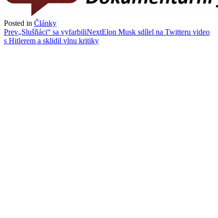
Posted in
Články
Post
Prev
„Slušňáci“ sa vyfarbili
Next
Elon Musk sdílel na Twitteru video
s Hitlerem a sklidil vlnu kritiky
navigation