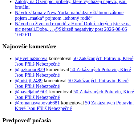
Žaloby na Ozempic: příběhy, které vycházejí najevo, jsou
brutální
Návrh zákona v New Yorku nahrádza v štátnom zákone
pojem „matka“ pojmom „tehotný rodič“
Návod na život od expertů z Horní Dolní, kterých jste se na
nic neptali.​Doba,… @Sklizeň negativity post 2026-08-06
10:09:11
Najnovšie komentáre
@EvelinaSicova
komentoval
50 Zakázaných Potravin, Které
Jsou Příliš Nebezpečné
@jozkoooo829
komentoval
50 Zakázaných Potravin, Které
Jsou Příliš Nebezpečné
@mistrjh2489
komentoval
50 Zakázaných Potravin, Které
Jsou Příliš Nebezpečné
@paveljahn9501
komentoval
50 Zakázaných Potravin, Které
Jsou Příliš Nebezpečné
@romanasvabova6681
komentoval
50 Zakázaných Potravin,
Které Jsou Příliš Nebezpečné
Predpoveď počasia