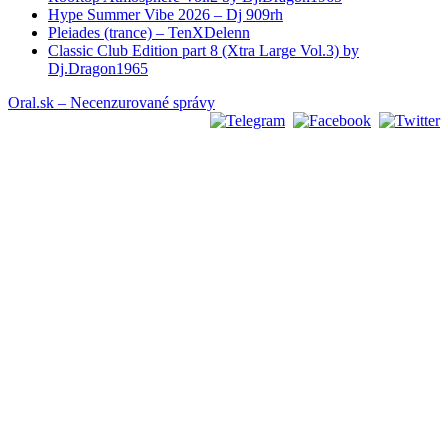
Hype Summer Vibe 2026 – Dj 909rh
Pleiades (trance) – TenXDelenn
Classic Club Edition part 8 (Xtra Large Vol.3) by
Dj.Dragon1965
Oral.sk – Necenzurované správy