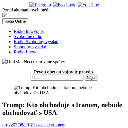
Skip
to
Portál alternatívnych médií
content
Rádiá Online
Rádio InfoVojna
Svobodné rádio
Rádio Svobodný vysílač
Slobodný vysielač
Rádio Litera
Prvou obeťou vojny je pravda.
Hľadať:
Trump: Kto obchoduje s Iránom, nebude
obchodovať s USA
proxy
07/08/2018
Leave a comment