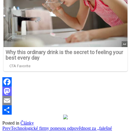
Facebook
Mastodon
Email
Share
Posted in
Články
Post
Prev
Technologické firmy ponesou odpovědnost za „falešné