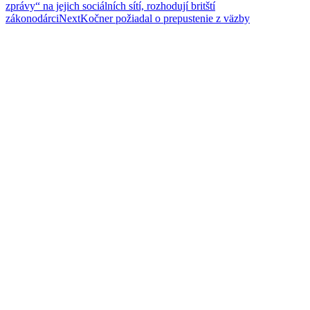
zprávy“ na jejich sociálních sítí, rozhodují britští
navigation
zákonodárci
Next
Kočner požiadal o prepustenie z väzby