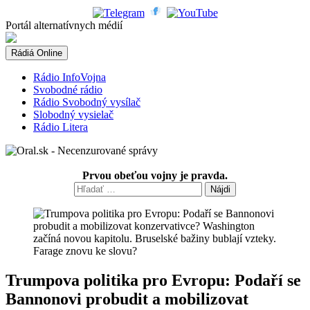
Skip
to
Portál alternatívnych médií
content
Rádiá Online
Rádio InfoVojna
Svobodné rádio
Rádio Svobodný vysílač
Slobodný vysielač
Rádio Litera
Prvou obeťou vojny je pravda.
Hľadať:
Trumpova politika pro Evropu: Podaří se
Bannonovi probudit a mobilizovat