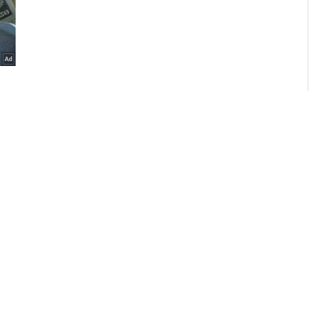
e na samotce, muslimové mu plivali do okna a házeli mu do cely
 cestě k domu jeho ženy a chrstnou jí kyselinu do obličeje! [CZ