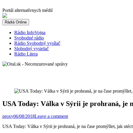
Skip
to
Portál alternatívnych médií
content
Rádiá Online
Rádio InfoVojna
Svobodné rádio
Rádio Svobodný vysílač
Slobodný vysielač
Rádio Litera
USA Today: Válka v Sýrii je prohraná, je n
proxy
06/08/2018
Leave a comment
USA Today: Válka v Sýrii je prohraná, je na čase promýšlet, jak utéc