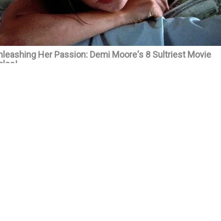
vizi šokující svědectví o svém pobytu v britském vězení! Dva měsíc
át ho dokonce přišel do cely psychicky mučit, že prý muslimové jsou na
ů