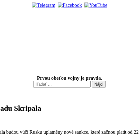
Prvou obeťou vojny je pravda.
Hľadať:
padu Skripala
ala budou vůči Rusku uplatněny nové sankce, které začnou platit od 22.