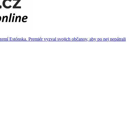
mí Estónska. Premiér vyzval svojich občanov, aby po nej nepátrali