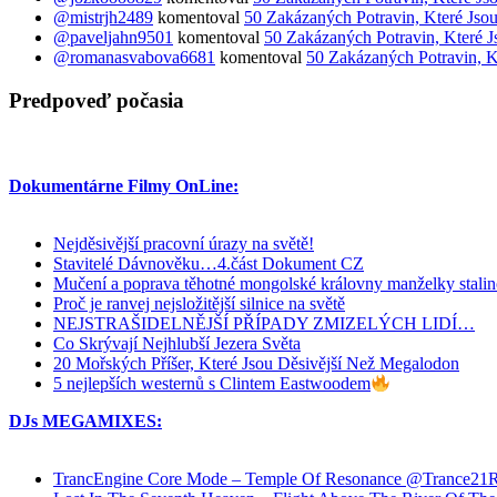
@mistrjh2489
komentoval
50 Zakázaných Potravin, Které Jsou
@paveljahn9501
komentoval
50 Zakázaných Potravin, Které J
@romanasvabova6681
komentoval
50 Zakázaných Potravin, K
Predpoveď počasia
Dokumentárne Filmy OnLine:
Nejděsivější pracovní úrazy na světě!
Stavitelé Dávnověku…4.část Dokument CZ
Mučení a poprava těhotné mongolské královny manželky stali
Proč je ranvej nejsložitější silnice na světě
NEJSTRAŠIDELNĚJŠÍ PŘÍPADY ZMIZELÝCH LIDÍ…
Co Skrývají Nejhlubší Jezera Světa
20 Mořských Příšer, Které Jsou Děsivější Než Megalodon
5 nejlepších westernů s Clintem Eastwoodem
DJs MEGAMIXES:
TrancEngine Core Mode – Temple Of Resonance @Trance2