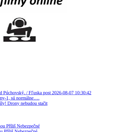
avid Púchovský. / Fľuska post 2026-08-07 10:30:42
šimy-1, sú normálne….
íly! Drony nebudou stačit
sou Příliš Nebezpečné
ou Příliš Nebezpečné