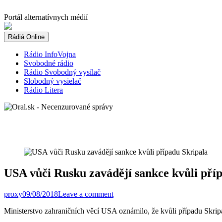
Skip
to
Portál alternatívnych médií
content
Rádiá Online
Rádio InfoVojna
Svobodné rádio
Rádio Svobodný vysílač
Slobodný vysielač
Rádio Litera
USA vůči Rusku zavádějí sankce kvůli pří
proxy
09/08/2018
Leave a comment
Ministerstvo zahraničních věcí USA oznámilo, že kvůli případu Skrip