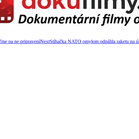
ďme na ne pripravení
Next
Stíhačka NATO omylom odpálila raketu na úze