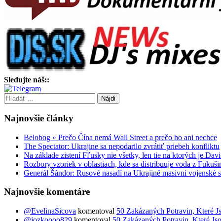
Sledujte náš::
Hľadať:
Najnovšie články
Belobog » Prečo Čína nemá Wall Street a prečo ho ani nechce
The Spectator: Ukrajine sa nepodarilo zvrátiť priebeh konfliktu
Na základe zistení Fľusky nie všetky, len tie na ktorých je D
Rozbory vzoriek v oblastiach, kde sa distribuuje voda z Fuku
Generál Šándor: Rusové nasadí na Ukrajině masivní vojenské s
Najnovšie komentáre
@EvelinaSicova
komentoval
50 Zakázaných Potravin, Které J
@jozkoooo829
komentoval
50 Zakázaných Potravin, Které Js