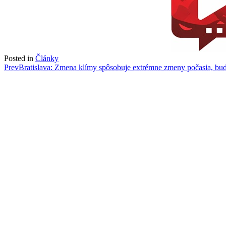
Posted in
Články
Post
Prev
Bratislava: Zmena klímy spôsobuje extrémne zmeny počasia, bu
navigation