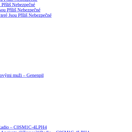
 Příliš Nebezpečné
sou Příliš Nebezpečné
teré Jsou Příliš Nebezpečné
novými muži – Genenpil
1Radio – C0SM1C-4LPH4