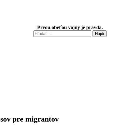
edá věřit
Next
Neoconi zahájili ničivou destrukci Trumpova Helsinské
mus! Kreml je zděšen, USA jsou nevypočitatelný partner. Stíhačka NATO 