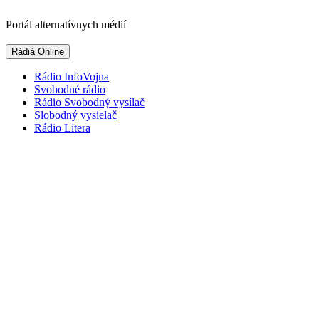
Skip
to
Portál alternatívnych médií
content
Rádiá Online
Rádio InfoVojna
Svobodné rádio
Rádio Svobodný vysílač
Slobodný vysielač
Rádio Litera
V Aténach odhalili skupinu falšovateľov p
proxy
09/08/2018
Leave a comment
Organizovanú skupinu, ktorá sa zameriavala na falšovanie pasov a ce