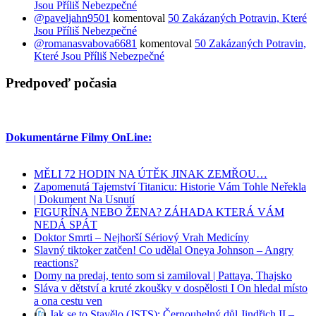
Jsou Příliš Nebezpečné
@paveljahn9501
komentoval
50 Zakázaných Potravin, Které
Jsou Příliš Nebezpečné
@romanasvabova6681
komentoval
50 Zakázaných Potravin,
Které Jsou Příliš Nebezpečné
Predpoveď počasia
Dokumentárne Filmy OnLine:
MĚLI 72 HODIN NA ÚTĚK JINAK ZEMŘOU…
Zapomenutá Tajemství Titanicu: Historie Vám Tohle Neřekla
| Dokument Na Usnutí
FIGURÍNA NEBO ŽENA? ZÁHADA KTERÁ VÁM
NEDÁ SPÁT
Doktor Smrti – Nejhorší Sériový Vrah Medicíny
Slavný tiktoker zatčen! Co udělal Oneya Johnson – Angry
reactions?
Domy na predaj, tento som si zamiloval | Pattaya, Thajsko
Sláva v dětství a kruté zkoušky v dospělosti I On hledal místo
a ona cestu ven
Jak se to Stavělo (JSTS): Černouhelný důl Jindřich II –