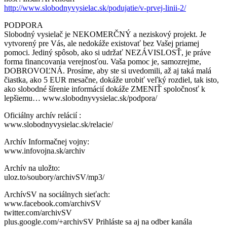
http://www.slobodnyvysielac.sk/podujatie/v-prvej-linii-2/
PODPORA
Slobodný vysielač je NEKOMERČNÝ a neziskový
projekt. Je
vytvorený pre Vás, ale nedokáže existovať bez Vašej priamej
pomoci. Jediný spôsob, ako si udržať NEZÁVISLOSŤ, je práve
forma financovania verejnosťou. Vaša pomoc je, samozrejme,
DOBROVOĽNÁ. Prosíme, aby ste si uvedomili, až aj taká malá
čiastka, ako 5 EUR mesačne, dokáže urobiť veľký rozdiel, tak isto,
ako slobodné šírenie informácií dokáže ZMENIŤ spoločnosť k
lepšiemu… www.slobodnyvysielac.sk/podpora/
Oficiálny archív relácií :
www.slobodnyvysielac.sk/relacie/
Archív Informačnej vojny:
www.infovojna.sk/archiv
Archív na uložto:
uloz.to/soubory/archivSV/mp3/
ArchívSV na sociálnych sieťach:
www.facebook.com/archivSV
twitter.com/archivSV
plus.google.com/+archivSV Prihláste sa aj na odber kanála