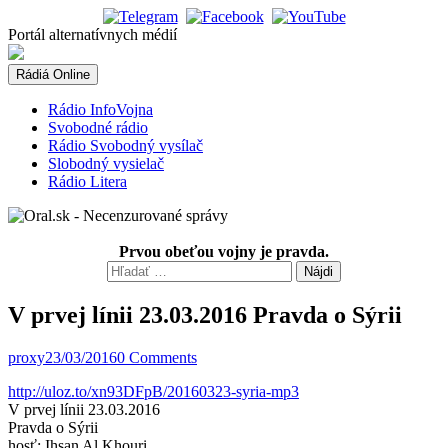
Skip
to
Portál alternatívnych médií
content
Rádiá Online
Rádio InfoVojna
Svobodné rádio
Rádio Svobodný vysílač
Slobodný vysielač
Rádio Litera
Prvou obeťou vojny je pravda.
Hľadať:
V prvej línii 23.03.2016 Pravda o Sýrii
proxy
23/03/2016
0 Comments
http://uloz.to/xn93DFpB/20160323-syria-mp3
V prvej línii 23.03.2016
Pravda o Sýrii
hosť: Ihsan Al Khouri