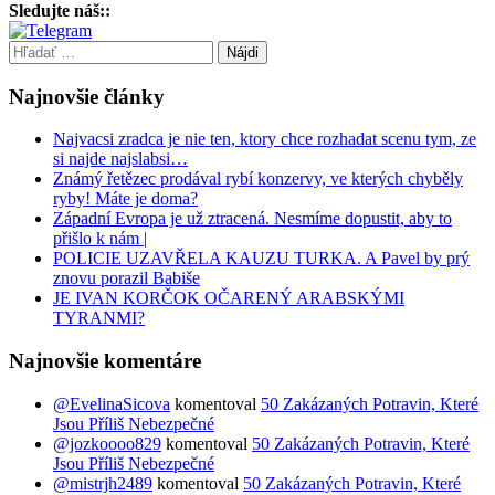
Sledujte náš::
Hľadať:
Najnovšie články
Najvacsi zradca je nie ten, ktory chce rozhadat scenu tym, ze
si najde najslabsi…
Známý řetězec prodával rybí konzervy, ve kterých chyběly
ryby! Máte je doma?
Západní Evropa je už ztracená. Nesmíme dopustit, aby to
přišlo k nám |
POLICIE UZAVŘELA KAUZU TURKA. A Pavel by prý
znovu porazil Babiše
JE IVAN KORČOK OČARENÝ ARABSKÝMI
TYRANMI?
Najnovšie komentáre
@EvelinaSicova
komentoval
50 Zakázaných Potravin, Které
Jsou Příliš Nebezpečné
@jozkoooo829
komentoval
50 Zakázaných Potravin, Které
Jsou Příliš Nebezpečné
@mistrjh2489
komentoval
50 Zakázaných Potravin, Které