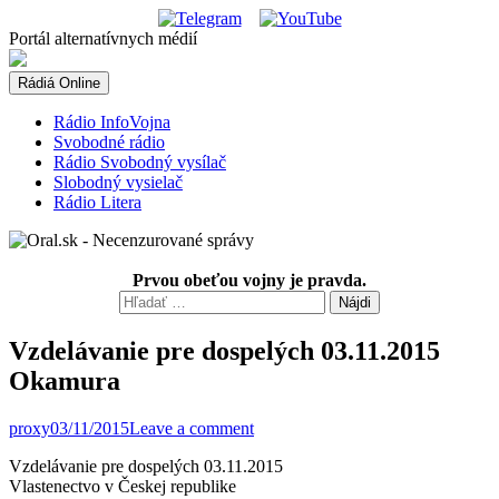
Skip
to
Portál alternatívnych médií
content
Rádiá Online
Rádio InfoVojna
Svobodné rádio
Rádio Svobodný vysílač
Slobodný vysielač
Rádio Litera
Prvou obeťou vojny je pravda.
Hľadať:
Vzdelávanie pre dospelých 03.11.2015
Okamura
proxy
03/11/2015
Leave a comment
Vzdelávanie pre dospelých 03.11.2015
Vlastenectvo v Českej republike