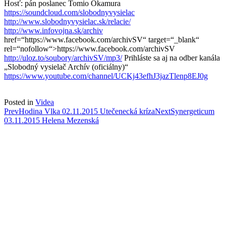
Hosť: pán poslanec Tomio Okamura
https://soundcloud.com/slobodnyvysielac
http://www.slobodnyvysielac.sk/relacie/
http://www.infovojna.sk/archiv
href=“https://www.facebook.com/archivSV“ target=“_blank“
rel=“nofollow“>https://www.facebook.com/archivSV
http://uloz.to/soubory/archivSV/mp3/
Prihláste sa aj na odber kanála
„Slobodný vysielač Archív (oficiálny)“
https://www.youtube.com/channel/UCKj43efhJ3jazTlenp8EJ0g
Posted in
Videa
Post
Prev
Hodina Vlka 02.11.2015 Utečenecká kríza
Next
Synergeticum
03.11.2015 Helena Mezenská
navigation