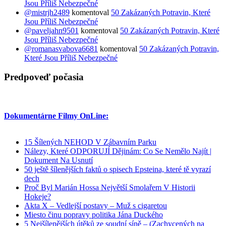
Jsou Příliš Nebezpečné
@mistrjh2489
komentoval
50 Zakázaných Potravin, Které
Jsou Příliš Nebezpečné
@paveljahn9501
komentoval
50 Zakázaných Potravin, Které
Jsou Příliš Nebezpečné
@romanasvabova6681
komentoval
50 Zakázaných Potravin,
Které Jsou Příliš Nebezpečné
Predpoveď počasia
Dokumentárne Filmy OnLine:
15 Šílených NEHOD V Zábavním Parku
Nálezy, Které ODPORUJÍ Dějinám: Co Se Nemělo Najít |
Dokument Na Usnutí
50 ještě šílenějších faktů o spisech Epsteina, které tě vyrazí
dech
Proč Byl Marián Hossa Největší Smolařem V Historii
Hokeje?
Akta X – Vedlejší postavy – Muž s cigaretou
Miesto činu popravy politika Jána Duckého
5 Nejšílenějších útěků ze soudní síně – (Zachycených na