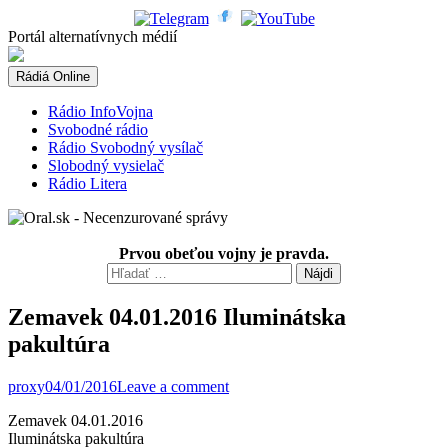
Skip
to
Portál alternatívnych médií
content
Rádiá Online
Rádio InfoVojna
Svobodné rádio
Rádio Svobodný vysílač
Slobodný vysielač
Rádio Litera
Prvou obeťou vojny je pravda.
Hľadať:
Zemavek 04.01.2016 Iluminátska
pakultúra
proxy
04/01/2016
Leave a comment
Zemavek 04.01.2016
Iluminátska pakultúra