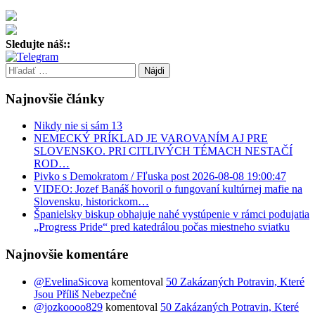
Sledujte náš::
Hľadať:
Najnovšie články
Nikdy nie si sám 13
NEMECKÝ PRÍKLAD JE VAROVANÍM AJ PRE
SLOVENSKO. PRI CITLIVÝCH TÉMACH NESTAČÍ
ROD…
Pivko s Demokratom / Fľuska post 2026-08-08 19:00:47
VIDEO: Jozef Banáš hovoril o fungovaní kultúrnej mafie na
Slovensku, historickom…
Španielsky biskup obhajuje nahé vystúpenie v rámci podujatia
„Progress Pride“ pred katedrálou počas miestneho sviatku
Najnovšie komentáre
@EvelinaSicova
komentoval
50 Zakázaných Potravin, Které
Jsou Příliš Nebezpečné
@jozkoooo829
komentoval
50 Zakázaných Potravin, Které