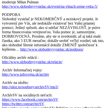
moderuje Milan Pulman
http://www.slobodnyvysielac.sk/event/na-vlnach-zeme-veku-5/
PODPORA
Slobodný vysielač je NEKOMERČNÝ a neziskový projekt. Je
vytvorený pre Vás, ale nedokáže
existovať bez Vašej priamej
pomoci. Jediný spôsob, ako si udržať NEZÁVISLOSŤ, je práve
forma financovania verejnosťou. Vaša pomoc je, samozrejme,
DOBROVOĽNÁ. Prosíme, aby ste si uvedomili, až aj taká malá
čiastka, ako 5 EUR mesačne, dokáže urobiť veľký rozdiel, tak isto,
ako slobodné šírenie informácií dokáže ZMENIŤ spoločnosť k
lepšiemu…
http://www.slobodnyvysielac.sk/podpora/
Oficiálny archív relácií :
http://www.slobodnyvysielac.sk/relacie/
Archív Informačnej vojny:
http://www.infovojna.sk/archiv
Archív na uložto:
http://uloz.to/soubory/archivSV/mp3/
ArchívSV na sociálnych sieťach:
https://www.facebook.com/archivSV
https://twitter.com/archivSV