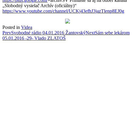
https://plus.google.com/
+archivSV Prihláste sa aj na odber kanála
„Slobodný vysielač Archív (oficiálny)“
https://www.youtube.com/channel/UCKj43efhJ3jazTlenp8EJ0g
Posted in
Videa
Post
Prev
Svobodné rádio 04.01.2016 Žantovský
Next
Sám sebe lekárom
05.01.2016 -29- Vlado ZLATOŠ
navigation