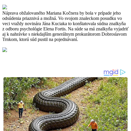
Náprava obžalovaného Mariana Kočnera by bola v prípade jeho
odsúdenia priaznivá a možná. Vo svojom znaleckom posudku vo
veci vraždy novinára Jána Kuciaka to konštatovala súdna znalkyňa
z odboru psychológie Elena Fortis. Na súde sa má znalkyňa vyjadriť
aj k nahrávke s niekdajším generálnym prokurátorom Dobroslavom
Trnkom, ktorú súd pustil na pojednávaní.