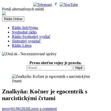
Skip
to
Portál alternatívnych médií
content
Rádiá Online
Rádio InfoVojna
Svobodné rádio
Rádio Svobodný vysílač
Slobodný vysielač
Rádio Litera
Prvou obeťou vojny je pravda.
Hľadať:
Znalkyňa: Kočner je egocentrik s
narcistickými črtami
proxy
01/06/2020
Leave a comment